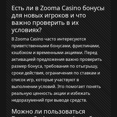
Есть ли в Zooma Casino бонусы
для новых игроков и что
важно проверить в их
условиях?
В Zooma Casino часто интересуются
приветственными бонусами, фриспинами,
кэшбэком и временными акциями. Перед
активацией предложения важно проверить
размер бонуса, требования по отыгрышу,
сроки действия, ограничения по ставкам и
список игр, которые участвуют в
выполнении условий. Это помогает понять
реальную ценность акции и избежать
недоразумений при выводе средств.
Можно ли пользоваться