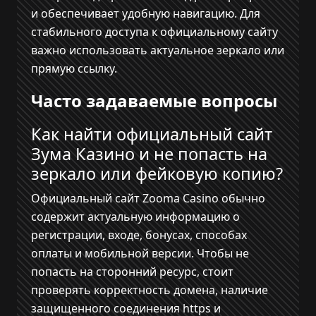
и обеспечивает удобную навигацию. Для
стабильного доступа к официальному сайту
важно использовать актуальное зеркало или
прямую ссылку.
Часто задаваемые вопросы
Как найти официальный сайт
Зума Казино и не попасть на
зеркало или фейковую копию?
Официальный сайт Zooma Casino обычно
содержит актуальную информацию о
регистрации, входе, бонусах, способах
оплаты и мобильной версии. Чтобы не
попасть на сторонний ресурс, стоит
проверять корректность домена, наличие
защищенного соединения https и