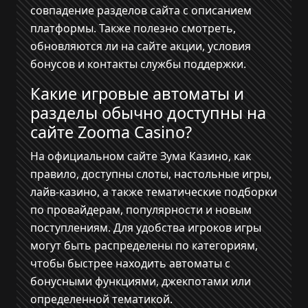
совпадение разделов сайта с описанием
платформы. Также полезно смотреть,
обновляются ли на сайте акции, условия
бонусов и контакты службы поддержки.
Какие игровые автоматы и
разделы обычно доступны на
сайте Zooma Casino?
На официальном сайте Зума Казино, как
правило, доступны слоты, настольные игры,
лайв-казино, а также тематические подборки
по провайдерам, популярности и новым
поступлениям. Для удобства игроков игры
могут быть распределены по категориям,
чтобы быстрее находить автоматы с
бонусными функциями, джекпотами или
определенной тематикой.