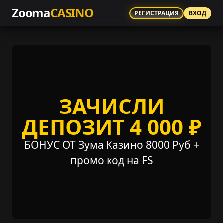
Zooma
CASINO
РЕГИСТРАЦИЯ
ВХОД
ЗАЧИСЛИ
ДЕПОЗИТ 4 000 ₽
БОНУС ОТ Зума Казино 8000 Руб +
промо код на FS