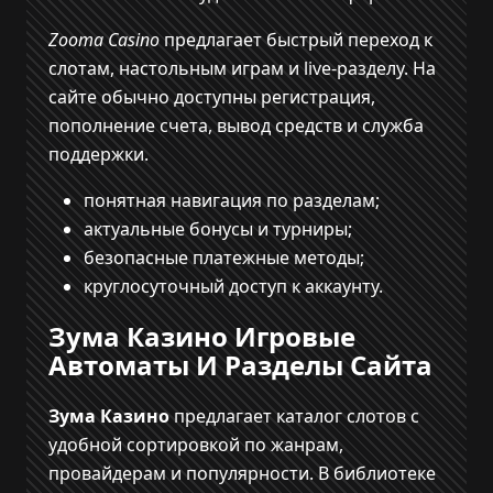
Zooma Casino
предлагает быстрый переход к
слотам, настольным играм и live-разделу. На
сайте обычно доступны регистрация,
пополнение счета, вывод средств и служба
поддержки.
понятная навигация по разделам;
актуальные бонусы и турниры;
безопасные платежные методы;
круглосуточный доступ к аккаунту.
Зума Казино Игровые
Автоматы И Разделы Сайта
Зума Казино
предлагает каталог слотов с
удобной сортировкой по жанрам,
провайдерам и популярности. В библиотеке