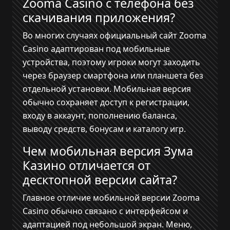
Zooma Casino с телефона без
скачивания приложения?
Во многих случаях официальный сайт Zooma
Casino адаптирован под мобильные
устройства, поэтому игроки могут заходить
через браузер смартфона или планшета без
отдельной установки. Мобильная версия
обычно сохраняет доступ к регистрации,
входу в аккаунт, пополнению баланса,
выводу средств, бонусам и каталогу игр.
Чем мобильная версия Зума
Казино отличается от
десктопной версии сайта?
Главное отличие мобильной версии Zooma
Casino обычно связано с интерфейсом и
адаптацией под небольшой экран. Меню,